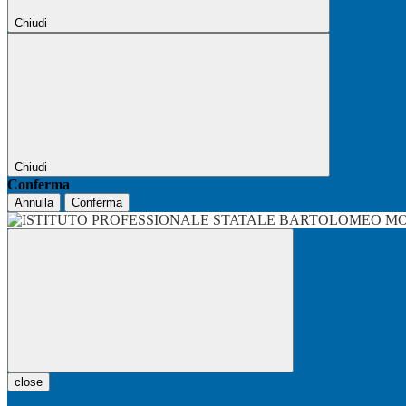
Chiudi
Chiudi
Conferma
Annulla
Conferma
close