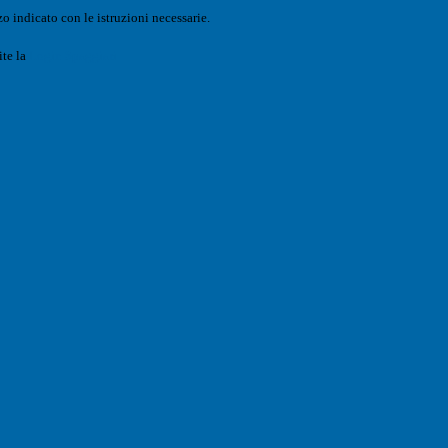
o indicato con le istruzioni necessarie.
ite la
Login Spaggiari