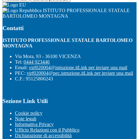
ISTITUTO PROFESSIONALE STATALE
BARTOLOMEO MONTAGNA
Contatti
ISTITUTO PROFESSIONALE STATALE BARTOLOMEO
MONTAGNA
Via Mora, 93 - 36100 VICENZA
Tel:
0444 923446
Email:
virf020004@istruzione.it
Link per inviare una mail
PEC:
virf020004@pec.istruzione.it
Link per inviare una mail
C.F.: 95125800243
Sezione Link Utili
Cookie policy
Note legali
Informativa Privacy
Ufficio Relazioni con il Pubblico
Dichiarazione di accessibilità