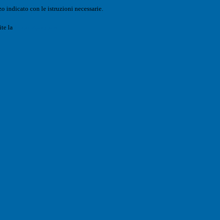
o indicato con le istruzioni necessarie.
ite la
Login Spaggiari