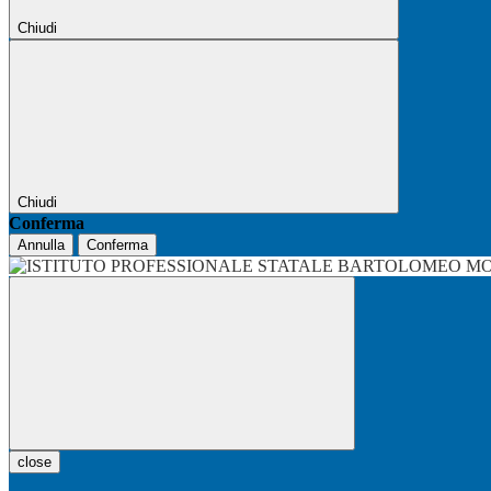
Chiudi
Chiudi
Conferma
Annulla
Conferma
close