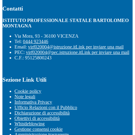
Contatti
ISTITUTO PROFESSIONALE STATALE BARTOLOMEO
MONTAGNA
Via Mora, 93 - 36100 VICENZA
Tel:
0444 923446
Email:
virf020004@istruzione.it
Link per inviare una mail
PEC:
virf020004@pec.istruzione.it
Link per inviare una mail
C.F.: 95125800243
Sezione Link Utili
Cookie policy
Note legali
Informativa Privacy
Ufficio Relazioni con il Pubblico
Dichiarazione di accessibilità
Obiettivi di accessibilità
Whistleblowing
Gestione consensi cookie
Amministrazione trasparente