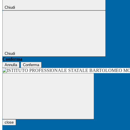
Chiudi
Chiudi
Conferma
Annulla
Conferma
close