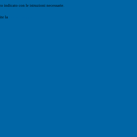
o indicato con le istruzioni necessarie.
ite la
Login Spaggiari