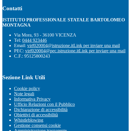
Contatti
ISTITUTO PROFESSIONALE STATALE BARTOLOMEO
MONTAGNA
Via Mora, 93 - 36100 VICENZA
Tel:
0444 923446
Email:
virf020004@istruzione.it
Link per inviare una mail
PEC:
virf020004@pec.istruzione.it
Link per inviare una mail
C.F.: 95125800243
Sezione Link Utili
Cookie policy
Note legali
Informativa Privacy
Ufficio Relazioni con il Pubblico
Dichiarazione di accessibilità
Obiettivi di accessibilità
Whistleblowing
Gestione consensi cookie
Amministrazione trasparente