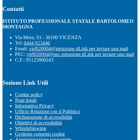
Contatti
ISTITUTO PROFESSIONALE STATALE BARTOLOMEO
MONTAGNA
Via Mora, 93 - 36100 VICENZA
Tel:
0444 923446
Email:
virf020004@istruzione.it
Link per inviare una mail
PEC:
virf020004@pec.istruzione.it
Link per inviare una mail
C.F.: 95125800243
Sezione Link Utili
Cookie policy
Note legali
Informativa Privacy
Ufficio Relazioni con il Pubblico
Dichiarazione di accessibilità
Obiettivi di accessibilità
Whistleblowing
Gestione consensi cookie
Amministrazione trasparente