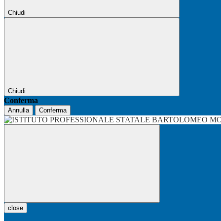
Chiudi
Chiudi
Conferma
Annulla
Conferma
close