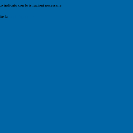
o indicato con le istruzioni necessarie.
ite la
Login Spaggiari