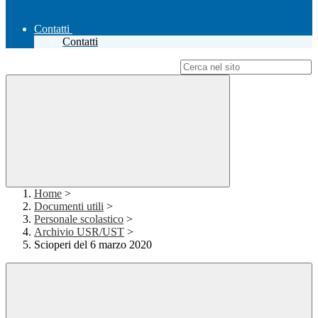
Contatti
Contatti
Campo di ricerca per le pagine del sito
Home
>
Documenti utili
>
Personale scolastico
>
Archivio USR/UST
>
Scioperi del 6 marzo 2020