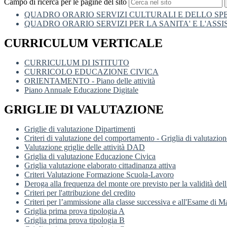
Campo di ricerca per le pagine del sito
QUADRO ORARIO SERVIZI CULTURALI E DELLO S
QUADRO ORARIO SERVIZI PER LA SANITA' E L'ASS
CURRICULUM VERTICALE
CURRICULUM DI ISTITUTO
CURRICOLO EDUCAZIONE CIVICA
ORIENTAMENTO - Piano delle attività
Piano Annuale Educazione Digitale
GRIGLIE DI VALUTAZIONE
Griglie di valutazione Dipartimenti
Criteri di valutazione del comportamento - Griglia di valutazion
Valutazione griglie delle attività DAD
Griglia di valutazione Educazione Civica
Griglia valutazione elaborato cittadinanza attiva
Criteri Valutazione Formazione Scuola-Lavoro
Deroga alla frequenza del monte ore previsto per la validità del
Criteri per l'attribuzione del credito
Criteri per l’ammissione alla classe successiva e all'Esame di Ma
Griglia prima prova tipologia A
Griglia prima prova tipologia B