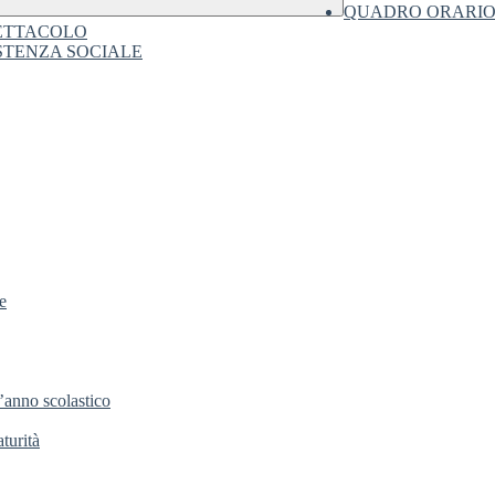
QUADRO ORARIO 
PETTACOLO
ISTENZA SOCIALE
e
l’anno scolastico
turità