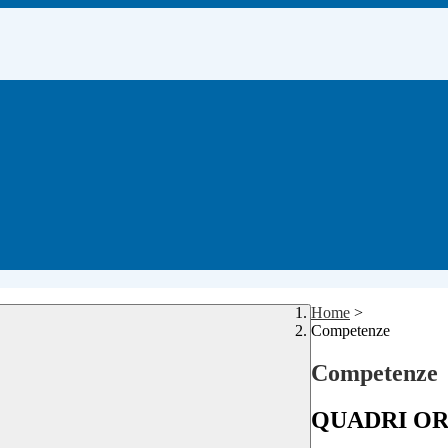
Home
>
Competenze
Competenze
QUADRI O