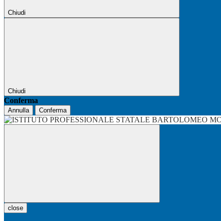
Chiudi
Chiudi
Conferma
Annulla
Conferma
close