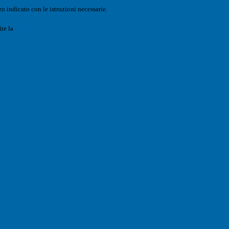
o indicato con le istruzioni necessarie.
ite la
Login Spaggiari