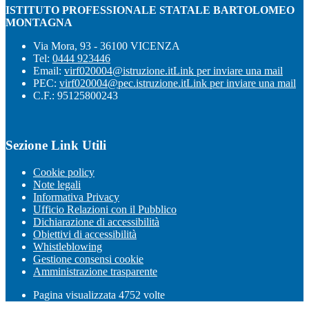
ISTITUTO PROFESSIONALE STATALE BARTOLOMEO
MONTAGNA
Via Mora, 93 - 36100 VICENZA
Tel:
0444 923446
Email:
virf020004@istruzione.it
Link per inviare una mail
PEC:
virf020004@pec.istruzione.it
Link per inviare una mail
C.F.: 95125800243
Sezione Link Utili
Cookie policy
Note legali
Informativa Privacy
Ufficio Relazioni con il Pubblico
Dichiarazione di accessibilità
Obiettivi di accessibilità
Whistleblowing
Gestione consensi cookie
Amministrazione trasparente
Pagina visualizzata
4752
volte